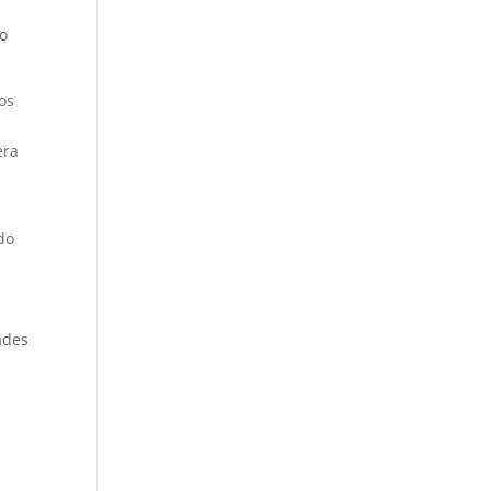
lo
os
era
ado
ades