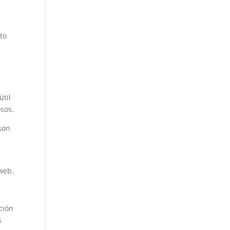
to
útil
osos.
 son
 web.
ción
s