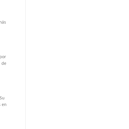
 más
 por
s de
 Su
s en