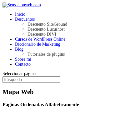
Inicio
Descuentos
Descuento SiteGround
Descuento Lucushost
Descuento DIVI
Cursos de WordPress Online
Diccionario de Marketing
Blog
Tutoriales de plugins
Sobre mí
Contacto
Seleccionar página
Mapa Web
Páginas Ordenadas Alfabéticamente