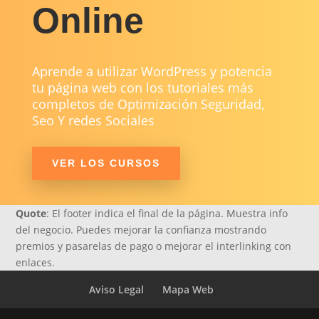
Online
Aprende a utilizar WordPress y potencia
tu página web con los tutoriales más
completos de Optimización Seguridad,
Seo Y redes Sociales
VER LOS CURSOS
Quote
:
El footer indica el final de la página. Muestra info
del negocio. Puedes mejorar la confianza mostrando
premios y pasarelas de pago o mejorar el interlinking con
enlaces.
Aviso Legal
Mapa Web