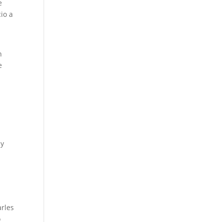
e
io a
n
e
 y
rles
o