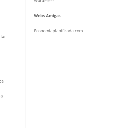
WordPress
Webs Amigas
Economiaplanificada.com
ntar
ca
ia