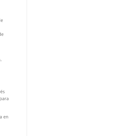
de
de
,
vés
 para
ia en