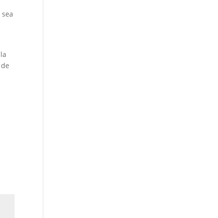
 sea
la
 de
s