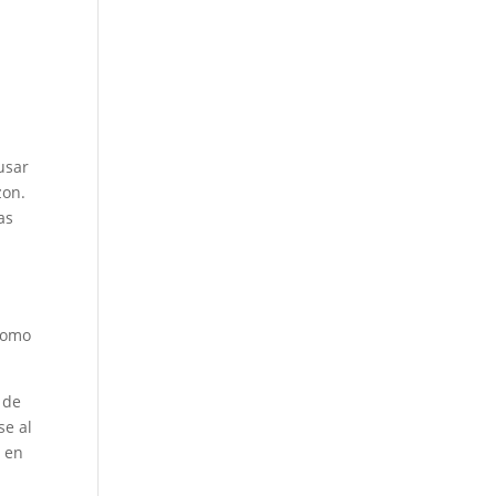
usar
zon.
as
 como
 de
se al
e en