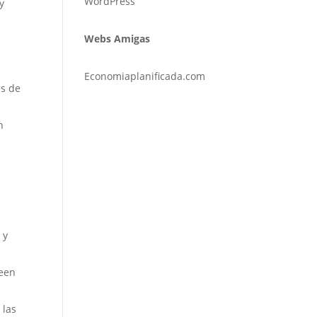
WordPress
y
Webs Amigas
Economiaplanificada.com
es de
n
 y
neen
 las