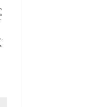
No
co
e
ión
ar