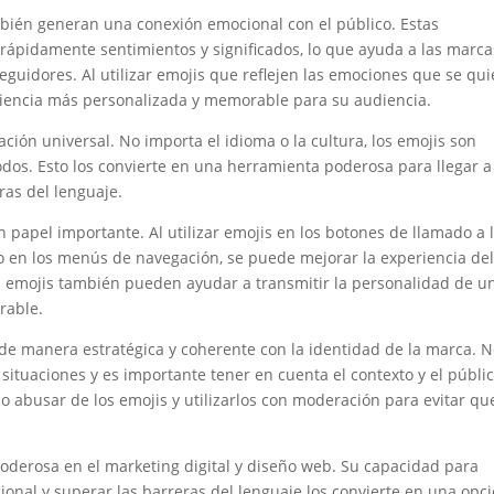
ambién generan una conexión emocional con el público. Estas
 rápidamente sentimientos y significados, lo que ayuda a las marca
guidores. Al utilizar emojis que reflejen las emociones que se qu
riencia más personalizada y memorable para su audiencia.
ión universal. No importa el idioma o la cultura, los emojis son
dos. Esto los convierte en una herramienta poderosa para llegar a
ras del lenguaje.
 papel importante. Al utilizar emojis en los botones de llamado a 
so en los menús de navegación, se puede mejorar la experiencia de
Los emojis también pueden ayudar a transmitir la personalidad de u
rable.
 de manera estratégica y coherente con la identidad de la marca. 
situaciones y es importante tener en cuenta el contexto y el públi
no abusar de los emojis y utilizarlos con moderación para evitar qu
oderosa en el marketing digital y diseño web. Su capacidad para
onal y superar las barreras del lenguaje los convierte en una opc