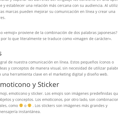
 y establecer una relación más cercana con su audiencia. Al utiliz
 las marcas pueden mejorar su comunicación en línea y crear una
es.
no «emoji» proviene de la combinación de dos palabras japonesas?
r, por lo que literalmente se traduce como «imagen de carácter».
s
egral de nuestra comunicación en línea. Estos pequeños íconos o
as y conceptos de manera visual, sin necesidad de utilizar palab
 una herramienta clave en el marketing digital y diseño web.
Emoticono y Sticker
moji, emoticono y sticker. Los emojis son imágenes predefinidas q
jetos y conceptos. Los emoticonos, por otro lado, son combinacio
iales, como
o
. Los stickers son imágenes más grandes y
mensajería instantánea.