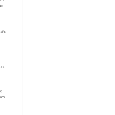
ar
 «E»
ras.
ue
nes