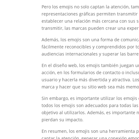
Pero los emojis no solo captan la atención, t
representaciones gráficas permiten transmitir
establecer una relación más cercana con sus se
transmitir, las marcas pueden crear una expe
Además, los emojis son una forma de comunicac
fácilmente reconocibles y comprendidos por to
audiencias internacionales y superar las barre
En el diseño web, los emojis también juegan un
acción, en los formularios de contacto o inclu
usuario y hacerla más divertida y atractiva. 
marca y hacer que su sitio web sea más memo
Sin embargo, es importante utilizar los emojis
todos los emojis son adecuados para todas las 
objetivo al utilizarlos. Además, es importante 
pierdan su impacto.
En resumen, los emojis son una herramienta p
captar la atención, generar una conexión emoci