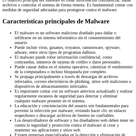
El objetivo principal del malware es robar información confidencial, dañar
archivos o controlar el sistema de forma remota. Es fundamental contar con
medidas de seguridad adecuadas para protegerse contra el malware.
Características principales de Malware
El malware es un software malicioso diseñado para dañar o
infiltrarse en un sistema informático sin el consentimiento del
usuario.
Puede incluir virus, gusanos, troyanos, ransomware, spyware,
adware, entre otros tipos de programas dañinos.
El malware puede robar información confidencial, como
contraseñas, números de tarjetas de crédito o datos personales.
Puede causar daños en el sistema operativo, ralentizar el rendimiento
de la computadora o incluso bloquearla por completo.
Se propaga principalmente a través de descargas de archivos
infectados, correos electrónicos de phishing, sitios web maliciosos o
dispositivos de almacenamiento infectados.
Es importante contar con un software antivirus actualizado y realizar
regularmente escaneos de seguridad para detectar y eliminar
cualquier malware presente en el sistema.
La educación y concienciación del usuario son fundamentales para
prevenir la infección por malware, evitando hacer clic en enlaces
sospechosos o descargar archivos de fuentes no confiables.
Los desarrolladores de software y los diseñadores web deben tener en
cuenta la seguridad y protección contra el malware al crear y
mantener sus aplicaciones y sitios web.
Existen empresas especializadas en la detección y eliminación de