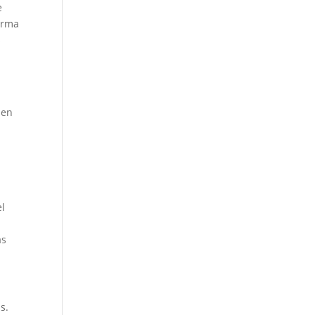
e
forma
s
 en
el
as
s.