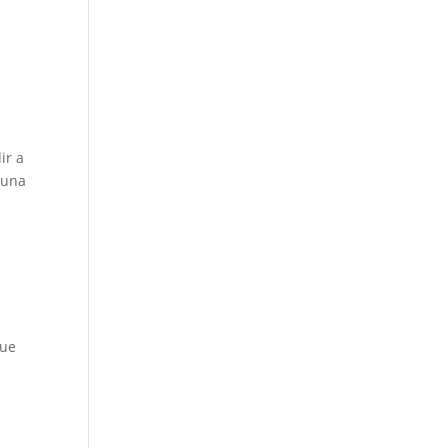
ir a
 una
r
que