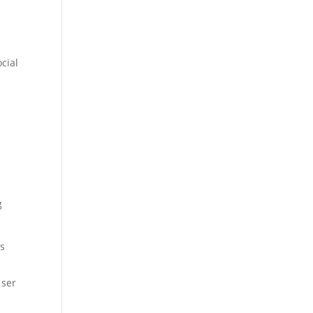
cial
g
os
 ser