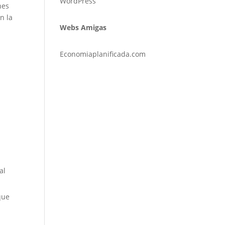
WordPress
nes
n la
Webs Amigas
Economiaplanificada.com
al
que