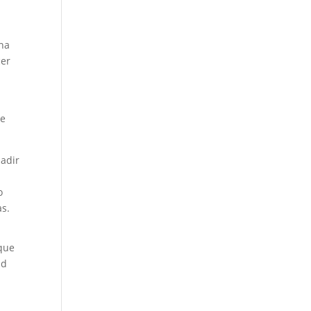
n
una
cer
n
ue
uadir
o
as.
 que
ad