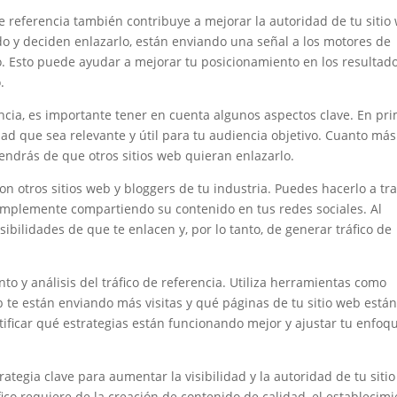
de referencia también contribuye a mejorar la autoridad de tu sitio
do y deciden enlazarlo, están enviando una señal a los motores de
so. Esto puede ayudar a mejorar tu posicionamiento en los resultad
.
encia, es importante tener en cuenta algunos aspectos clave. En pr
ad que sea relevante y útil para tu audiencia objetivo. Cuanto más
endrás de que otros sitios web quieran enlazarlo.
n otros sitios web y bloggers de tu industria. Puedes hacerlo a tr
implemente compartiendo su contenido en tus redes sociales. Al
ibilidades de que te enlacen y, por lo tanto, de generar tráfico de
to y análisis del tráfico de referencia. Utiliza herramientas como
eb te están enviando más visitas y qué páginas de tu sitio web está
tificar qué estrategias están funcionando mejor y ajustar tu enfoq
rategia clave para aumentar la visibilidad y la autoridad de tu sitio
co requiere de la creación de contenido de calidad, el establecim