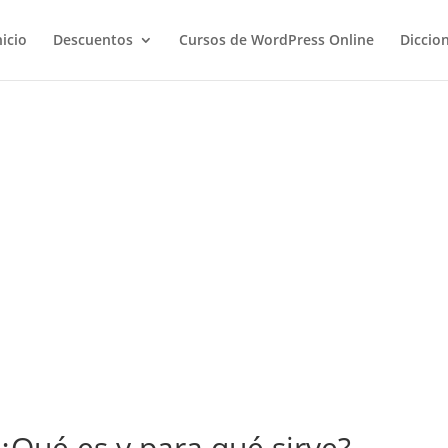
nicio
Descuentos
Cursos de WordPress Online
Diccio
 ¿Qué es y para qué sirve?