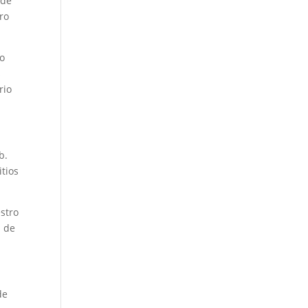
 de
ro
io
s
rio
b.
itios
estro
a de
de