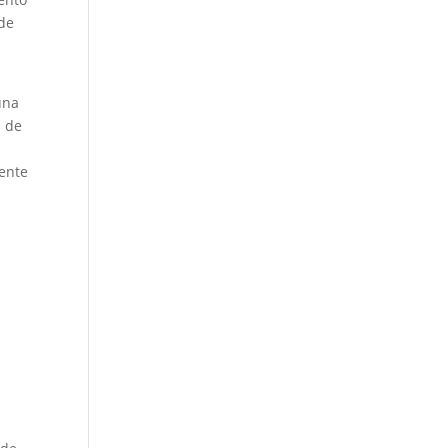
 de
una
s de
mente