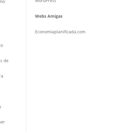
WordPress
omo
Webs Amigas
Economiaplanificada.com
to
as de
ra
y
ner